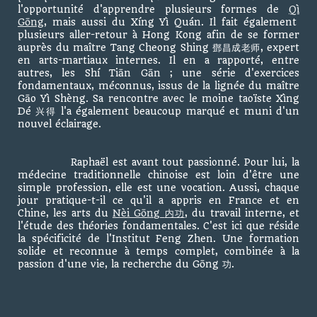
l'opportunité d'apprendre plusieurs formes de
Qì
Gōng
, mais aussi du Xíng Yì Quán. Il fait également
plusieurs aller-retour à Hong Kong afin de se former
auprès du maître Tang Cheong Shing 鄧昌成老师, expert
en arts-martiaux internes. Il en a rapporté, entre
autres, les Shí Tiān Gān ; une série d'exercices
fondamentaux, méconnus, issus de la lignée du maître
Gāo Yì Shèng. Sa rencontre avec le moine taoïste Xìng
Dé 兴得 l'a également beaucoup marqué et muni d'un
nouvel éclairage.
Raphaël est avant tout passionné. Pour lui, la
médecine traditionnelle chinoise est loin d'être une
simple profession, elle est une vocation. Aussi, chaque
jour pratique-t-il ce qu'il a appris en France et en
Chine, les arts du
Nèi Gōng
内功
, du travail interne, et
l'étude des théories fondamentales. C'est ici que réside
la spécificité de l'Institut Feng Zhen. Une formation
solide et reconnue à temps complet, combinée à la
passion d'une vie, la recherche du Gōng 功.