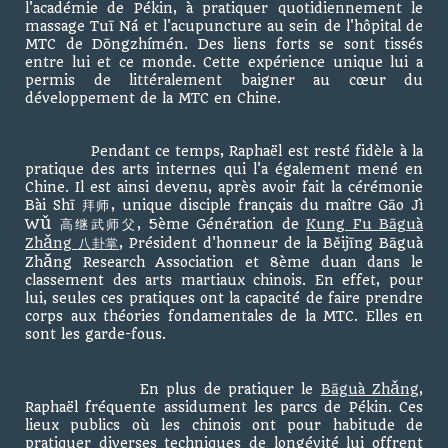
l'académie de Pékin, à pratiquer quotidiennement le
massage Tuī Ná et l'acupuncture au sein de l'hôpital de
MTC de Dōngzhímén. Des liens forts se sont tissés
entre lui et ce monde. Cette expérience unique lui a
permis de littéralement baigner au cœur du
développement de la MTC en Chine.
Pendant ce temps, Raphaël est resté fidèle à la
pratique des arts internes qui l'a également mené en
Chine. Il est ainsi devenu, après avoir fait la cérémonie
Bài Shī 拜师, unique disciple français du maître Gāo Jì
ǔ
W
高继武师父, 5ème Génération de
Kung Fu Bāguà
ǎ
Zh
ng
八卦掌
, Président d'honneur de la Běijīng Bāguà
ǎ
Zh
ng Research Association et 8ème duan dans le
classement des arts martiaux chinois. En effet, pour
lui, seules ces pratiques ont la capacité de faire prendre
corps aux théories fondamentales de la MTC. Elles en
sont les garde-fous.
ǎ
En plus de pratiquer le
Bāguà Zh
ng
,
Raphaël fréquente assidument les parcs de Pékin. Ces
lieux publics où les chinois ont pour habitude de
pratiquer diverses techniques de longévité lui offrent