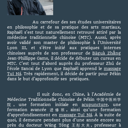
Au carrefour des ses études universitaires
en philosophie et de sa pratique des arts martiaux,
Raphaël s'est tout naturellement retrouvé attiré par la
médecine traditionnelle chinoise (MTC). Aussi, après
avoir validé son master de philosophie à l'Université
Lyon III, et s'être initié aux pratiques internes
ǎ
chinoises auprès de son professeur de
Bāguà
Zh
ng
Jean-Phillippe Gams, il décide de débuter un cursus en
MTC. C'est tout d'abord auprès du professeur Zhú de
l'école Sancai de Lyon que Raphaël apprend le
massage
Tuī Ná
. Très rapidement, il décide de partir pour Pékin
dans le but d'approfondir ses pratiques.
Il suit donc, en Chine, à l'Académie de
Médecine Traditionnelle Chinoise de Pékin 中国中医科学
院, une formation initiale en
acupuncture
, une
formation avancée 进修班, ainsi qu'une formation
d'approfondissement en
massage Tuī Ná
. À la suite de
quoi, il demeure pendant plus d'une année encore au
près du docteur Wáng Tóng 王彤大夫, professeur à