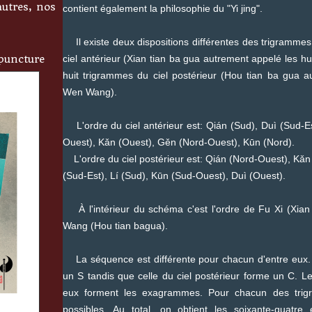
autres, nos
contient également la philosophie du "Yi jing".
Il existe deux dispositions différentes des trigrammes.
ciel antérieur (Xian tian ba gua autrement appelé les hui
upuncture
huit trigrammes du ciel postérieur (Hou tian ba gua a
Wen Wang).
L'ordre du ciel antérieur est: Qián (Sud), Duì (Sud-Es
Ouest), Kǎn (Ouest), Gěn (Nord-Ouest), Kūn (Nord).
L'ordre du ciel postérieur est: Qián (Nord-Ouest), Kǎn
(Sud-Est), Lí (Sud), Kūn (Sud-Ouest), Duì (Ouest).
À l'intérieur du schéma c'est l'ordre de Fu Xi (Xian t
Wang (Hou tian bagua).
La séquence est différente pour chacun d'entre eux. C
un S tandis que celle du ciel postérieur forme un C. 
eux forment les exagrammes. Pour chacun des trig
possibles. Au total, on obtient les soixante-quatr