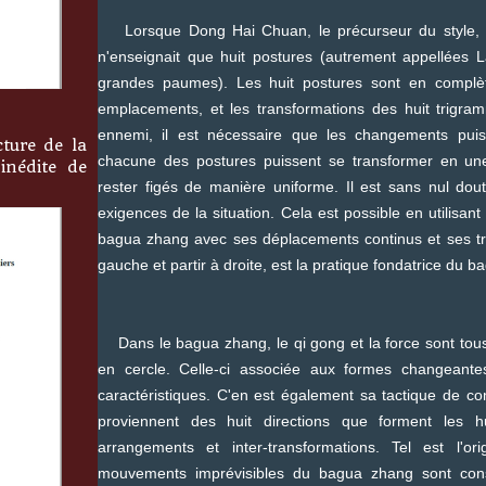
Lorsque Dong Hai Chuan, le précurseur du style, tr
n'enseignait que huit postures (autrement appellées
grandes paumes). Les huit postures sont en complèt
emplacements, et les transformations des huit trigra
ennemi, il est nécessaire que les changements puis
ure de la
chacune des postures puissent se transformer en un
inédite de
rester figés de manière uniforme. Il est sans nul dou
exigences de la situation. Cela est possible en utilisan
bagua zhang avec ses déplacements continus et ses tra
gauche et partir à droite, est la pratique fondatrice du 
Dans le bagua zhang, le qi gong et la force sont tous
en cercle. Celle-ci associée aux formes changeantes
caractéristiques. C'en est également sa tactique de co
proviennent des huit directions que forment les hu
arrangements et inter-transformations. Tel est l
mouvements imprévisibles du bagua zhang sont const