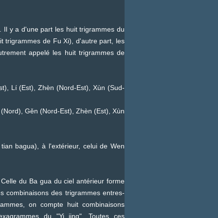
 Il y a d'une part les huit trigrammes du
t trigrammes de Fu Xi), d'autre part, les
utrement appelé les huit trigrammes de
t), Lí (Est), Zhèn (Nord-Est), Xùn (Sud-
 (Nord), Gěn (Nord-Est), Zhèn (Est), Xùn
ian bagua), à l'extérieur, celui de Wen
elle du Ba gua du ciel antérieur forme
Les combinaisons des trigrammes entres-
rammes, on compte huit combinaisons
e exagrammes du "Yi jing". Toutes ces